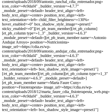
content/uploads/2018/09/antonio_ranchal_cdia_entrenador.png»
icon_color=»#c0daf4″ _builder_version=»4.7.7″
_module_preset=»default» header_text_align=»left»
body_text_align=»center» position_text_align=»left»
text_orientation=»left» child_filter_brightness=»130%»
hover_enabled=»0″ box_shadow_style_image=»preset1″
sticky_enabled=»0″][/et_pb_team_member][/et_pb_column]
[et_pb_column type=»1_3″ _builder_version=»4.6.3″
_module_preset=»default»][et_pb_team_member name=»Antonio
Andujar Arroyo» position=»Nutricionista»
image_url=»https://cdia.es/wp-
content/uploads/2018/09/antonio_andujar_cdia_entrenador.png»
icon_color=»#c0daf4″ _builder_version=»4.6.3″
_module_preset=»default» header_text_align=»left»
body_text_align=»center» position_text_align=»left»
text_orientation=»left» box_shadow_style_image=»preset1″]
[/et_pb_team_member][/et_pb_column][et_pb_column type=»1_3″
_builder_version=»4.6.3″ _module_preset=»default»]
[et_pb_team_member name=»Marta Faure Cuny»
position=»Fisioterapeuta» image_url=»https://cdia.es/wp-
content/uploads/2018/12/marta_faure_cdia_fisioterapeuta_web.png»
icon_color=»#c0daf4″ _builder_version=»4.6.3″
_module_preset=»default» header_text_align=»left»
body_text_align=»center» position_text_align=»left»
text_orientation=»left» box_shadow_style_image=»preset1″]