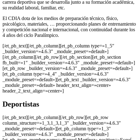
carrera deportiva que se desarrolla junto a su formación académica,
su realidad laboral, familiar, etc.
El CDIA dota de los medios de preparación técnico, físico,
psicológico, materiales, … proporcionando planes de entrenamiento
y competición nacional e internacional, con continuidad durante los
4 años del ciclo Paralímpico.
[/et_pb_text][/et_pb_column][et_pb_column type=»1_5″
_builder_version=»4.6.3″ _module_preset=»default»]
[/et_pb_column][/et_pb_row][/et_pb_section][et_pb_section
fb_built=»1″ _builder_version=»4.6.3″ _module_preset=»default»]
[et_pb_row _builder_version=»4.6.3″ _module_preset=»default»]
[et_pb_column type=»4_4″ _builder_version=»4.6.3″
_module_preset=»default»][et_pb_text _builder_version=»4.6.3″
_module_preset=»default» header_text_align=»center»
header_2_text_align=»center»]
Deportistas
[/et_pb_text][/et_pb_column][/et_pb_row][et_pb_row
column_structure=»1_3,1_3,1_3″ _builder_version=»4.6.3″
_module_preset=»default»][et_pb_column type=»1_3″
_builder_version=»4.6.3″ _module_preset=»default»]
[et_pb_team_member name=»Raquel Martínez» position=»Esquí