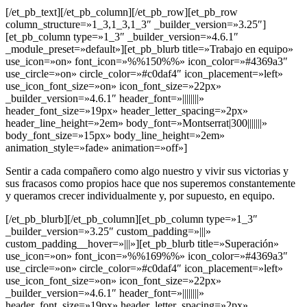
[/et_pb_text][/et_pb_column][/et_pb_row][et_pb_row
column_structure=»1_3,1_3,1_3″ _builder_version=»3.25″]
[et_pb_column type=»1_3″ _builder_version=»4.6.1″
_module_preset=»default»][et_pb_blurb title=»Trabajo en equipo»
use_icon=»on» font_icon=»%%150%%» icon_color=»#4369a3″
use_circle=»on» circle_color=»#c0daf4″ icon_placement=»left»
use_icon_font_size=»on» icon_font_size=»22px»
_builder_version=»4.6.1″ header_font=»||||||||»
header_font_size=»19px» header_letter_spacing=»2px»
header_line_height=»2em» body_font=»Montserrat|300|||||||»
body_font_size=»15px» body_line_height=»2em»
animation_style=»fade» animation=»off»]
Sentir a cada compañero como algo nuestro y vivir sus victorias y
sus fracasos como propios hace que nos superemos constantemente
y queramos crecer individualmente y, por supuesto, en equipo.
[/et_pb_blurb][/et_pb_column][et_pb_column type=»1_3″
_builder_version=»3.25″ custom_padding=»|||»
custom_padding__hover=»|||»][et_pb_blurb title=»Superación»
use_icon=»on» font_icon=»%%169%%» icon_color=»#4369a3″
use_circle=»on» circle_color=»#c0daf4″ icon_placement=»left»
use_icon_font_size=»on» icon_font_size=»22px»
_builder_version=»4.6.1″ header_font=»||||||||»
header_font_size=»19px» header_letter_spacing=»2px»