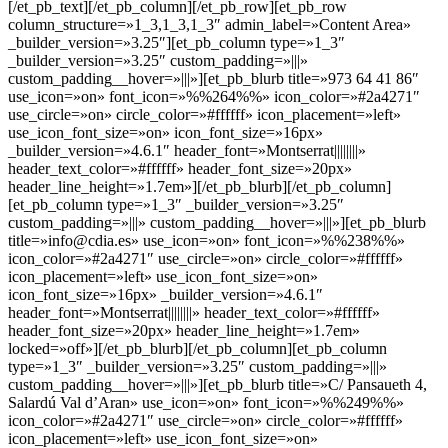
[/et_pb_text][/et_pb_column][/et_pb_row][et_pb_row
column_structure=»1_3,1_3,1_3″ admin_label=»Content Area»
_builder_version=»3.25″][et_pb_column type=»1_3″
_builder_version=»3.25″ custom_padding=»|||»
custom_padding__hover=»|||»][et_pb_blurb title=»973 64 41 86″
use_icon=»on» font_icon=»%%264%%» icon_color=»#2a4271″
use_circle=»on» circle_color=»#ffffff» icon_placement=»left»
use_icon_font_size=»on» icon_font_size=»16px»
_builder_version=»4.6.1″ header_font=»Montserrat||||||||»
header_text_color=»#ffffff» header_font_size=»20px»
header_line_height=»1.7em»][/et_pb_blurb][/et_pb_column]
[et_pb_column type=»1_3″ _builder_version=»3.25″
custom_padding=»|||» custom_padding__hover=»|||»][et_pb_blurb
title=»info@cdia.es» use_icon=»on» font_icon=»%%238%%»
icon_color=»#2a4271″ use_circle=»on» circle_color=»#ffffff»
icon_placement=»left» use_icon_font_size=»on»
icon_font_size=»16px» _builder_version=»4.6.1″
header_font=»Montserrat||||||||» header_text_color=»#ffffff»
header_font_size=»20px» header_line_height=»1.7em»
locked=»off»][/et_pb_blurb][/et_pb_column][et_pb_column
type=»1_3″ _builder_version=»3.25″ custom_padding=»|||»
custom_padding__hover=»|||»][et_pb_blurb title=»C/ Pansaueth 4,
Salardú Val d’Aran» use_icon=»on» font_icon=»%%249%%»
icon_color=»#2a4271″ use_circle=»on» circle_color=»#ffffff»
icon_placement=»left» use_icon_font_size=»on»