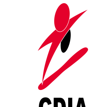
Saltar al contenido
ZOLD_Sobre CDIA
Portada
»
ZOLD_Sobre CDIA
[et_pb_section fb_built=»1″ admin_label=»Hero»
_builder_version=»3.22″
custom_padding=»0|0px|19px|0px|false|false»
bottom_divider_height=»0px» border_width_bottom=»1px»
border_color_bottom=»#efefef»][et_pb_row
column_structure=»1_2,1_2″ _builder_version=»3.25″
width=»100%» max_width=»100%»
custom_margin=»|auto|-6px|auto||» custom_margin_tablet=»||0px|»
custom_margin_phone=»»
custom_margin_last_edited=»on|desktop»
custom_padding=»0|0px|17px|0px|false|false»
use_custom_width=»on» width_unit=»off»
custom_width_percent=»100%»][et_pb_column type=»1_2″
_builder_version=»3.25″ custom_padding=»6%||6%|12%»
custom_padding_tablet=»50px|50px|50px|50px»
custom_padding_phone=»»
custom_padding_last_edited=»on|tablet»