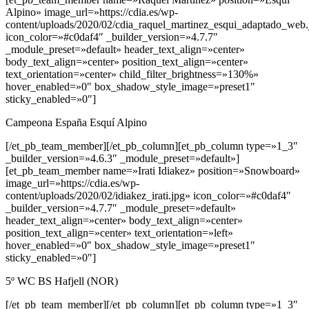
Alpino» image_url=»https://cdia.es/wp-
content/uploads/2020/02/cdia_raquel_martinez_esqui_adaptado_web.
icon_color=»#c0daf4″ _builder_version=»4.7.7″
_module_preset=»default» header_text_align=»center»
body_text_align=»center» position_text_align=»center»
text_orientation=»center» child_filter_brightness=»130%»
hover_enabled=»0″ box_shadow_style_image=»preset1″
sticky_enabled=»0″]
Campeona España Esquí Alpino
[/et_pb_team_member][/et_pb_column][et_pb_column type=»1_3″
_builder_version=»4.6.3″ _module_preset=»default»]
[et_pb_team_member name=»Irati Idiakez» position=»Snowboard»
image_url=»https://cdia.es/wp-
content/uploads/2020/02/idiakez_irati.jpg» icon_color=»#c0daf4″
_builder_version=»4.7.7″ _module_preset=»default»
header_text_align=»center» body_text_align=»center»
position_text_align=»center» text_orientation=»left»
hover_enabled=»0″ box_shadow_style_image=»preset1″
sticky_enabled=»0″]
5º WC BS Hafjell (NOR)
[/et_pb_team_member][/et_pb_column][et_pb_column type=»1_3″