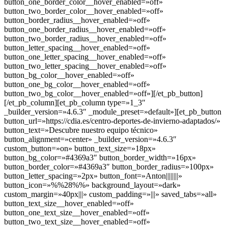
button_one_border_color__hover_enabled=»off»
button_two_border_color__hover_enabled=»off»
button_border_radius__hover_enabled=»off»
button_one_border_radius__hover_enabled=»off»
button_two_border_radius__hover_enabled=»off»
button_letter_spacing__hover_enabled=»off»
button_one_letter_spacing__hover_enabled=»off»
button_two_letter_spacing__hover_enabled=»off»
button_bg_color__hover_enabled=»off»
button_one_bg_color__hover_enabled=»off»
button_two_bg_color__hover_enabled=»off»][/et_pb_button]
[/et_pb_column][et_pb_column type=»1_3″
_builder_version=»4.6.3″ _module_preset=»default»][et_pb_button
button_url=»https://cdia.es/centro-deportes-de-invierno-adaptados/»
button_text=»Descubre nuestro equipo técnico»
button_alignment=»center» _builder_version=»4.6.3″
custom_button=»on» button_text_size=»18px»
button_bg_color=»#4369a3″ button_border_width=»16px»
button_border_color=»#4369a3″ button_border_radius=»100px»
button_letter_spacing=»2px» button_font=»Anton||||||||»
button_icon=»%%28%%» background_layout=»dark»
custom_margin=»40px|||» custom_padding=»|||» saved_tabs=»all»
button_text_size__hover_enabled=»off»
button_one_text_size__hover_enabled=»off»
button_two_text_size__hover_enabled=»off»