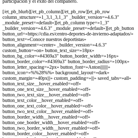
participación y el éxito del compañero.
[/et_pb_blurb][/et_pb_column][/et_pb_row][et_pb_row
column_structure=»1_3,1_3,1_3″ _builder_version=»4.6.3″
_module_preset=»default»][et_pb_column type=»1_3″
_builder_version=»4.6.3″ _module_preset=»default»][et_pb_button
button_url=»https://cdia.es/centro-deportes-de-invierno-adaptados/»
button_text=»Conoce nuestros deportistas»
button_alignment=»center» _builder_version=»4.6.3″
custom_button=»on» button_text_size=»18px»
button_bg_color=»#4369a3″ button_border_width=»16px»
button_border_color=»#4369a3″ button_border_radius=»100px»
button_letter_spacing=»2px» button_font=»Anton||||||||»
button_icon=»%%28%%» background_layout=»dark»
custom_margin=»40px|||» custom_padding=»|||» saved_tabs=»all»
button_text_size__hover_enabled=»off»
button_one_text_size__hover_enabled=»off»
button_two_text_size__hover_enabled=»off»
button_text_color__hover_enabled=»off»
button_one_text_color__hover_enabled=»off»
button_two_text_color__hover_enabled=»off»
button_border_width__hover_enabled=»off»
button_one_border_width__hover_enabled=»off»
button_two_border_width__hover_enabled=»off»
button_border_color__hover_enabled=»off»