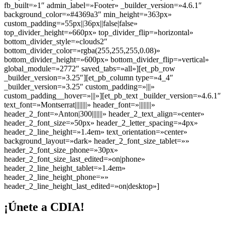
fb_built=»1″ admin_label=»Footer» _builder_version=»4.6.1″
background_color=»#4369a3″ min_height=»363px»
custom_padding=»55px||36px||false|false»
top_divider_height=»660px» top_divider_flip=»horizontal»
bottom_divider_style=»clouds2″
bottom_divider_color=»rgba(255,255,255,0.08)»
bottom_divider_height=»600px» bottom_divider_flip=»vertical»
global_module=»2772″ saved_tabs=»all»][et_pb_row
_builder_version=»3.25″][et_pb_column type=»4_4″
_builder_version=»3.25″ custom_padding=»|||»
custom_padding__hover=»|||»][et_pb_text _builder_version=»4.6.1″
text_font=»Montserrat||||||||» header_font=»||||||||»
header_2_font=»Anton|300|||||||» header_2_text_align=»center»
header_2_font_size=»50px» header_2_letter_spacing=»4px»
header_2_line_height=»1.4em» text_orientation=»center»
background_layout=»dark» header_2_font_size_tablet=»»
header_2_font_size_phone=»30px»
header_2_font_size_last_edited=»on|phone»
header_2_line_height_tablet=»1.4em»
header_2_line_height_phone=»»
header_2_line_height_last_edited=»on|desktop»]
¡Únete a CDIA!