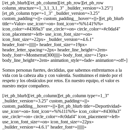
[/et_pb_blurb][/et_pb_column][/et_pb_row][et_pb_row
column_structure=»1_3,1_3,1_3″ _builder_version=»3.25″]
[et_pb_column type=»1_3″ _builder_version=»3.25″
custom_padding=»|||» custom_padding__hover=»|||»][et_pb_blurb
title=»Valor» use_icon=»on» font_icon=»%%141%%»
icon_color=»#4369a3″ use_circle=»on» circle_color=»#c0daf4″
icon_placement=»left» use_icon_font_size=»on»
icon_font_size=»22px» _builder_version=»4.6.1″
header_font=»||||||||» header_font_size=»19px»
header_letter_spacing=»2px» header_line_height=»2em»
body_font=»Montserrat|300|||||||» body_font_size=»15px»
body_line_height=»2em» animation_style=»fade» animation=»off»]
Somos personas fuertes, decididas, que sabemos enfrentarnos a la
vida con la cabeza alta y con valentía. Sustituimos el miedo por el
respeto y los obstáculos por retos. En nuestro equipo, el valor es
nuestro mejor compañero.
[/et_pb_blurb][/et_pb_column][et_pb_column type=»1_3″
_builder_version=»3.25″ custom_padding=»|||»
custom_padding__hover=»|||»][et_pb_blurb title=»Deportividad»
use_icon=»on» font_icon=»%%111%%» icon_color=»#4369a3″
use_circle=»on» circle_color=»#c0daf4″ icon_placement=»left»
use_icon_font_size=»on» icon_font_size=»22px»
_builder_version=»4.6.1″ header_font=»||||||||»