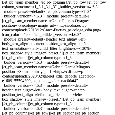
[/et_pb_team_member][/et_pb_column][/et_pb_row][et_pb_row
column_structure=»1_3,1_3,1_3″ _builder_version=»4.6.3″
_module_preset=»default»][et_pb_column type=»1_3″
_builder_version=»4.6.3″ _module_preset=»default»]
[et_pb_team_member name=»Grace Puertas Oyague»
position=»Psicóloga» image_url=»https://cdia.es/wp-
content/uploads/2018/12/Grace-Puertas_psicologa_cdia.png»
icon_color=»#c0daf4″ _builder_version=»4.6.3″
_module_preset=»default» header_text_align=»left»
body_text_align=»center» position_text_align=»left»
text_orientation=»left» child_filter_brightness=»130%»
box_shadow_style_image=»preset1″][/et_pb_team_member]
[/et_pb_column][et_pb_column type=»1_3″
_builder_version=»4.6.3″ _module_preset=»default»]
[et_pb_team_member name=»Gabriel García Minguez»
position=»Skiman» image_url=»https://cdia.es/wp-
content/uploads/2020/02/gabriel_cdia_deporte_adaptado-
e1609155594399.jpeg» icon_color=»#c0daf4″
_builder_version=»4.6.3″ _module_preset=»default»
header_text_align=»left» body_text_align=»center»
position_text_align=»left» text_orientation=»left»
box_shadow_style_image=»preset1″][/et_pb_team_member]
[/et_pb_column][et_pb_column type=»1_3″
_builder_version=»4.6.3″ _module_preset=»default»]
[/et_pb_column][/et_pb_row][/et_pb_section][et_pb_section