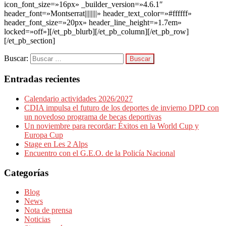
icon_font_size=»16px» _builder_version=»4.6.1″
header_font=»Montserrat||||||||» header_text_color=»#ffffff»
header_font_size=»20px» header_line_height=»1.7em»
locked=»off»][/et_pb_blurb][/et_pb_column][/et_pb_row]
[/et_pb_section]
Buscar:
Entradas recientes
Calendario actividades 2026/2027
CDIA impulsa el futuro de los deportes de invierno DPD con
un novedoso programa de becas deportivas
Un noviembre para recordar: Éxitos en la World Cup y
Europa Cup
Stage en Les 2 Alps
Encuentro con el G.E.O. de la Policía Nacional
Categorías
Blog
News
Nota de prensa
Noticias