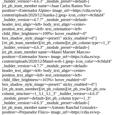
_builder_version=»4.6.3″ _module_preset=»default»]
[et_pb_team_member name=»Juan Carlos Ramos No»
position=»Entrenador Alpino» image_url=»https://cdia.es/wp-
content/uploads/2020/12/Juanka-2.jpeg» icon_color=»#c0daf4″
_builder_version=»4.7.7″ _module_preset=»default»
header_text_align=»left» body_text_align=»center»
position_text_align=»left» text_orientation=»left»
child_filter_brightness=»109%» hover_enabled=»0″
box_shadow_style_image=»preset1″ sticky_enabled=»0″]
[/et_pb_team_member][/et_pb_column][et_pb_column type=»1_3″
_builder_version=»4.6.3″ _module_preset=»default»]
[et_pb_team_member name=»Manel Maestre Marcos»
position=»Entrenador Snow» image_url=»https://cdia.es/wp-
content/uploads/2020/12/Manel-web-1.jpeg» icon_color=»#c0daf4″
_builder_version=»4.7.7″ _module_preset=»default»
header_text_align=»left» body_text_align=»center»
position_text_align=»left» text_orientation=»left»
child_filter_brightness=»103%» hover_enabled=»0″
box_shadow_style_image=»preset1″ sticky_enabled=»0″]
[/et_pb_team_member][/et_pb_column][/et_pb_row][et_pb_row
column_structure=»1_3,1_3,1_3″ _builder_version=»4.6.3″
_module_preset=»default»][et_pb_column type=»1_3″
_builder_version=»4.6.3″ _module_preset=»default»]
[et_pb_team_member name=»Antonio Ranchal Gonzalez»
position=»Preparador Físico» image_url=»https://cdia.es/wp-