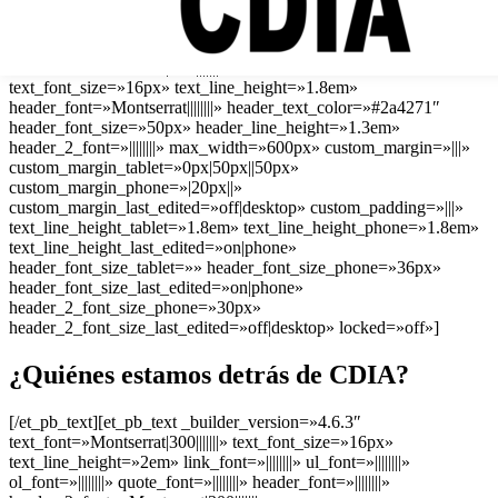
padding_tablet=»50px|50px|50px|50px»
padding_last_edited=»on|tablet» custom_padding__hover=»|||»]
[et_pb_text _builder_version=»4.6.3″
text_font=»Montserrat|300|||||||» text_text_color=»#677a92″
text_font_size=»16px» text_line_height=»1.8em»
header_font=»Montserrat||||||||» header_text_color=»#2a4271″
header_font_size=»50px» header_line_height=»1.3em»
header_2_font=»||||||||» max_width=»600px» custom_margin=»|||»
custom_margin_tablet=»0px|50px||50px»
custom_margin_phone=»|20px||»
custom_margin_last_edited=»off|desktop» custom_padding=»|||»
text_line_height_tablet=»1.8em» text_line_height_phone=»1.8em»
text_line_height_last_edited=»on|phone»
header_font_size_tablet=»» header_font_size_phone=»36px»
header_font_size_last_edited=»on|phone»
header_2_font_size_phone=»30px»
header_2_font_size_last_edited=»off|desktop» locked=»off»]
¿Quiénes estamos detrás de CDIA?
[/et_pb_text][et_pb_text _builder_version=»4.6.3″
text_font=»Montserrat|300|||||||» text_font_size=»16px»
text_line_height=»2em» link_font=»||||||||» ul_font=»||||||||»
ol_font=»||||||||» quote_font=»||||||||» header_font=»||||||||»