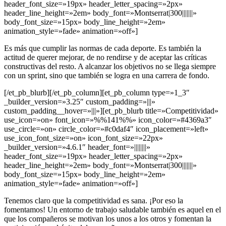
header_font_size=»19px» header_letter_spacing=»2px»
header_line_height=»2em» body_font=»Montserrat|300|||||||»
body_font_size=»15px» body_line_height=»2em»
animation_style=»fade» animation=»off»]
Es más que cumplir las normas de cada deporte. Es también la
actitud de querer mejorar, de no rendirse y de aceptar las críticas
constructivas del resto. A alcanzar los objetivos no se llega siempre
con un sprint, sino que también se logra en una carrera de fondo.
[/et_pb_blurb][/et_pb_column][et_pb_column type=»1_3″
_builder_version=»3.25″ custom_padding=»|||»
custom_padding__hover=»|||»][et_pb_blurb title=»Competitividad»
use_icon=»on» font_icon=»%%141%%» icon_color=»#4369a3″
use_circle=»on» circle_color=»#c0daf4″ icon_placement=»left»
use_icon_font_size=»on» icon_font_size=»22px»
_builder_version=»4.6.1″ header_font=»||||||||»
header_font_size=»19px» header_letter_spacing=»2px»
header_line_height=»2em» body_font=»Montserrat|300|||||||»
body_font_size=»15px» body_line_height=»2em»
animation_style=»fade» animation=»off»]
Tenemos claro que la competitividad es sana. ¡Por eso la
fomentamos! Un entorno de trabajo saludable también es aquel en el
que los compañeros se motivan los unos a los otros y fomentan la