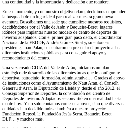
una continuidad y la importancia y dedicación que requiere.
En ese momento, y con nuestro objetivo claro, decidimos emprender
la búsqueda de un lugar ideal para realizar nuestra gran nueva
aventura. Buscábamos una sede que cumpliese nuestros requisitos,
decidiéndonos por el Valle de Arán y Baqueira-Beret, lugares
idóneos para implantar nuestro modelo de centro de deportes de
invierno adaptados. Con el primer gran paso dado, el Coordinador
Nacional de la FEDDF, Andrés Gómez Sirat y, su entonces
presidente, Joan Palau, se centraron en presentar el proyecto a las
diferentes instituciones públicas para conseguir el apoyo y
reconocimiento del centro.
Una vez creado CDIA del Valle de Arán, iniciamos un plan
estratégico de desarrollo de las diferentes áreas que lo configuran:
deportiva, patrocinio, formación, administrativa… Gracias al apoyo
de instituciones como el Ayuntamiento de Naut Aran, el Conselh
Generau d’Aran, la Diputación de Lleida y, desde el año 2012, el
Consejo Superior de Deportes, la constitución del Centro de
Deportes de Invierno Adaptados se convirtió en una realidad hasta
día de hoy. Y no solo contamos con esos apoyos, sino que diversas
entidades han decidido unirse también a nuestro proyecto:
Fundación Repsol, la Fundación Jesús Serra, Baqueira Beret,
DLF… y muchos más.