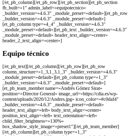
[/et_pb_column][/et_pb_row][/et_pb_section][et_pb_section
fb_built=»1″ admin_label=»equipotecnico»
_builder_version=»4.6.3″ _module_preset=»default»][et_pb_row
_builder_version=»4.6.3″ _module_preset=»default»]
[et_pb_column type=»4_4″ _builder_version=»4.6.3″
_module_preset=»default»][et_pb_text _builder_version=»4.6.3″
_module_preset=»default» header_text_align=»center»
header_2_text_align=»center»]
Equipo técnico
[/et_pb_text][/et_pb_column][/et_pb_row][et_pb_row
column_structure=»1_3,1_3,1_3″ _builder_version=»4.6.3″
_module_preset=»default»][et_pb_column type=»1_3″
_builder_version=»4.6.3″ _module_preset=»default»]
[et_pb_team_member name=»Andrés Gómez Sirat»
position=»Director General» image_url=»https://cdia.es/wp-
content/uploads/2020/12/Andres.jpg» icon_color=»#c0daf4″
_builder_version=»4.6.3″ _module_preset=»default»
header_text_align=»left» body_text_align=»center»
position_text_align=»left» text_orientation=»left»
child_filter_brightness=»130%»
box_shadow_style_image=»preset1″][/et_pb_team_member]
[/et_pb_column][et_pb_column type=»1_3″