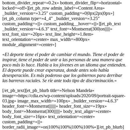
bottom_divider_repeat=»0.2x» bottom_divider_flip=»horizontal»
locked=»off»][et_pb_row admin_label=»Content Area»
_builder_version=»3.25″ custom_padding=»0|0px|2px|0px»]
[et_pb_column type=»4_4″ _builder_version=»3.25″
custom_padding=»|||» custom_padding__hover=»|||»][et_pb_text
_builder_version=»4.6.3″ text_font=»Montserrat|300|on||||||»
text_font_size=»20px» text_line_height=»1.8em»
text_orientation=»center» max_width=»800px»
module_alignment=»center»]
«
El deporte tiene el poder de cambiar el mundo. Tiene el poder de
inspirar, tiene el poder de unir a las personas de una manera que
poco más lo hace. Habla a los jóvenes en un idioma que entienden.
El deporte puede crear esperanza, donde antes solo había
desesperación. Es más poderoso que los gobiernos para derribar
las barreras raciales. Se ríe ante todo tipo de discriminación.
«
[/et_pb_text][et_pb_blurb title=»Nelson Mandela»
image=»https://cdia.es/wp-content/uploads/2020/09/portrait-square-
03.jpg» image_max_width=»100px» _builder_version=»4.6.3″
header_font=»Montserrat||||||||» header_font_size=»19px»
body_font=»Montserrat|300|||||||» body_text_align=»center»
body_font_size=»16px» text_orientation=»center»
custom_padding=»|||»
border_radii_image=»on|100%|100%|100%|100%»][/et_pb_blurb]