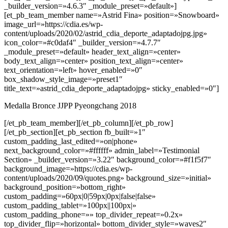
_builder_version=»4.6.3″ _module_preset=»default»]
[et_pb_team_member name=»Astrid Fina» position=»Snowboard»
image_url=»https://cdia.es/wp-
content/uploads/2020/02/astrid_cdia_deporte_adaptadojpg.jpg»
icon_color=»#c0daf4″ _builder_version=»4.7.7″
_module_preset=»default» header_text_align=»center»
body_text_align=»center» position_text_align=»center»
text_orientation=»left» hover_enabled=»0″
box_shadow_style_image=»preset1″
title_text=»astrid_cdia_deporte_adaptadojpg» sticky_enabled=»0″]
Medalla Bronce JJPP Pyeongchang 2018
[/et_pb_team_member][/et_pb_column][/et_pb_row]
[/et_pb_section][et_pb_section fb_built=»1″
custom_padding_last_edited=»on|phone»
next_background_color=»#ffffff» admin_label=»Testimonial
Section» _builder_version=»3.22″ background_color=»#f1f5f7″
background_image=»https://cdia.es/wp-
content/uploads/2020/09/quotes.png» background_size=»initial»
background_position=»bottom_right»
custom_padding=»60px|0|59px|0px|false|false»
custom_padding_tablet=»100px||100px|»
custom_padding_phone=»» top_divider_repeat=»0.2x»
top_divider_flip=»horizontal» bottom_divider_style=»waves2″