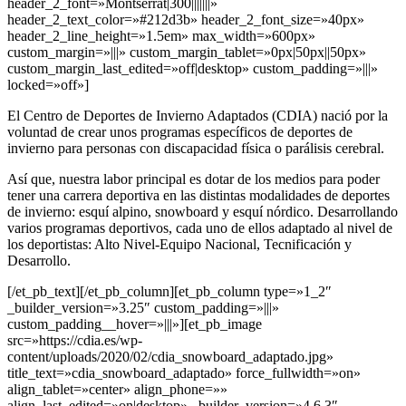
header_2_font=»Montserrat|300|||||||»
header_2_text_color=»#212d3b» header_2_font_size=»40px»
header_2_line_height=»1.5em» max_width=»600px»
custom_margin=»|||» custom_margin_tablet=»0px|50px||50px»
custom_margin_last_edited=»off|desktop» custom_padding=»|||»
locked=»off»]
El Centro de Deportes de Invierno Adaptados (CDIA) nació por la
voluntad de crear unos programas específicos de deportes de
invierno para personas con discapacidad física o parálisis cerebral.
Así que, nuestra labor principal es dotar de los medios para poder
tener una carrera deportiva en las distintas modalidades de deportes
de invierno: esquí alpino, snowboard y esquí nórdico. Desarrollando
varios programas deportivos, cada uno de ellos adaptado al nivel de
los deportistas: Alto Nivel-Equipo Nacional, Tecnificación y
Desarrollo.
[/et_pb_text][/et_pb_column][et_pb_column type=»1_2″
_builder_version=»3.25″ custom_padding=»|||»
custom_padding__hover=»|||»][et_pb_image
src=»https://cdia.es/wp-
content/uploads/2020/02/cdia_snowboard_adaptado.jpg»
title_text=»cdia_snowboard_adaptado» force_fullwidth=»on»
align_tablet=»center» align_phone=»»
align_last_edited=»on|desktop» _builder_version=»4.6.3″