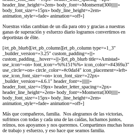
header_line_height=»2em» body_font=»Montserrat|300|||||||»
body_font_size=»15px» body_line_height=»2em»
animation_style=»fade» animation=»off»]
Nuestras vidas cambian de un día para otro y gracias a nuestras
ganas de superación y esfuerzo diario logramos convertirnos en
deportistas de élite.
[/et_pb_blurb][/et_pb_column][et_pb_column type=»1_3″
_builder_version=»3.25″ custom_padding=»|||»
custom_padding__hover=»|||»][et_pb_blurb title=»Amistad»
use_icon=»on» font_icon=»%%151%%» icon_color=»#4369a3″
use_circle=»on» circle_color=»#c0daf4″ icon_placement=»left»
use_icon_font_size=»on» icon_font_size=»22px»
_builder_version=»4.6.1″ header_font=»||||||||»
header_font_size=»19px» header_letter_spacing=»2px»
header_line_height=»2em» body_font=»Montserrat|300|||||||»
body_font_size=»15px» body_line_height=»2em»
animation_style=»fade» animation=»off»]
Más que compañeros, familia.
Nos alegramos de las victorias,
sufrimos con todas y cada una de las caídas, luchamos juntos,
reímos, nos apoyamos y nos queremos. Compartimos muchas horas
de trabajo y esfuerzo, y eso hace que seamos familia.