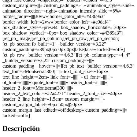
custom_margin=»|||» custom_padding=»|||» animation_style=»slide»
animation_direction=»right» animation_intensity_slide=»5%»
border_radii=»||||30vw» border_color_all=»#4369a3″
border_width_left=»2vw» border_color_left=»#c0daf4″
box_shadow_style=»preset4″ box_shadow_horizontal=»-30px»
box_shadow_vertical=»0px» box_shadow_color=»#4369a3″]
[/et_pb_image][/et_pb_column][/et_pb_row][/et_pb_section]
[et_pb_section fb_built=»1″ _builder_version=»3.22″
custom_padding=»39px|0px|0px|0px|false|false» locked=»off»]
[et_pb_row _builder_version=»4.6.3″][et_pb_column type=»4_4″
_builder_version=»3.25″ custom_padding=»|||»
custom_padding__hover=»|||»][et_pb_text _builder_version=»4.6.3″
text_font=»Montserrat|300|||||||» text_font_size=»16px»
text_line_height=»2em» link_font=»||||||||» ul_font=»||||||||»
ol_font=»||||||||» quote_font=»||||||||» header_font=»||||||||»
header_2_font=»Montserrat|300|||||||»
header_2_text_color=»#2a4271″ header_2_font_size=»40px»
header_2_line_height=»1.5em» custom_margin=»|||»
custom_margin_tablet=»0px|50px||50px»
custom_margin_last_edited=»off|desktop» custom_padding=»|||»
locked=»off»]
Descripción