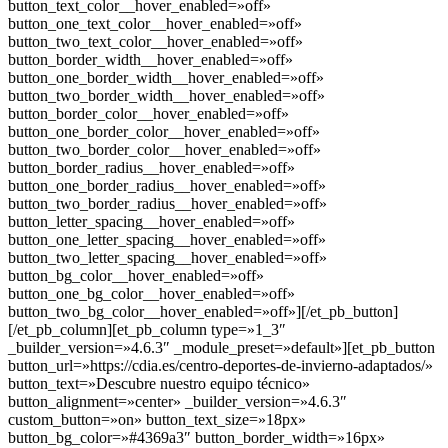
button_text_color__hover_enabled=»off»
button_one_text_color__hover_enabled=»off»
button_two_text_color__hover_enabled=»off»
button_border_width__hover_enabled=»off»
button_one_border_width__hover_enabled=»off»
button_two_border_width__hover_enabled=»off»
button_border_color__hover_enabled=»off»
button_one_border_color__hover_enabled=»off»
button_two_border_color__hover_enabled=»off»
button_border_radius__hover_enabled=»off»
button_one_border_radius__hover_enabled=»off»
button_two_border_radius__hover_enabled=»off»
button_letter_spacing__hover_enabled=»off»
button_one_letter_spacing__hover_enabled=»off»
button_two_letter_spacing__hover_enabled=»off»
button_bg_color__hover_enabled=»off»
button_one_bg_color__hover_enabled=»off»
button_two_bg_color__hover_enabled=»off»][/et_pb_button]
[/et_pb_column][et_pb_column type=»1_3″
_builder_version=»4.6.3″ _module_preset=»default»][et_pb_button
button_url=»https://cdia.es/centro-deportes-de-invierno-adaptados/»
button_text=»Descubre nuestro equipo técnico»
button_alignment=»center» _builder_version=»4.6.3″
custom_button=»on» button_text_size=»18px»
button_bg_color=»#4369a3″ button_border_width=»16px»