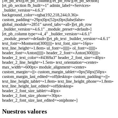
[/et_pb_text][/et_pb_column][/et_pb_row][/et_pb_section]
[et_pb_section fb_built=»1″ admin_label=»Services»
_builder_version=»4.6.3″
background_color=»rgba(192,218,244,0.36)»
custom_padding=»29px|0px|52px|0px|false|false»
global_module=»2851″ saved_tabs=»all»][et_pb_row
_builder_version=»4.6.1″ _module_preset=»default»]
[et_pb_column type=»4_4″ _builder_version=»4.6.1″
_module_preset=»default»][et_pb_text _builder_version=»4.6.1″
text_font=»Montserrat|300|||||||» text_font_size=»16px»
text_line_height=»1.8em» ul_font=»||||||||» ol_font=»||||||||»
header_font=»Anton||||||||» header_2_font=»Anton|300|||||||»
header_2_text_color=»#4369a3″ header_2_font_size=»40px»
header_2_line_height=»1.5em» text_orientation=»center»
max_width=»600px» module_alignment=»center»
custom_margin=»|||» custom_margin_tablet=»0px|50px||50px»
custom_margin_last_edited=»off|desktop» custom_padding=»|||»
text_line_height_tablet=»1.8em» text_line_height_phone=»1.8em»
text_line_height_last_edited=»off|desktop»
header_2_font_size_tablet=»40px»
header_2_font_size_phone=»30px»
header_2_font_size_last_edited=»on|phone»]
Nuestros valores