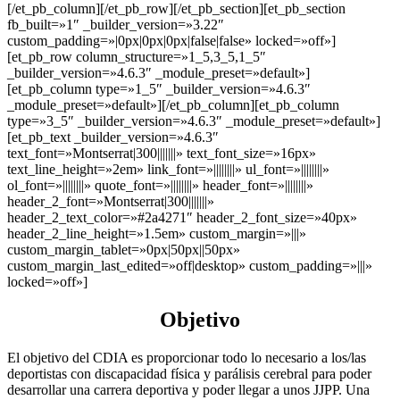
[/et_pb_column][/et_pb_row][/et_pb_section][et_pb_section
fb_built=»1″ _builder_version=»3.22″
custom_padding=»|0px|0px|0px|false|false» locked=»off»]
[et_pb_row column_structure=»1_5,3_5,1_5″
_builder_version=»4.6.3″ _module_preset=»default»]
[et_pb_column type=»1_5″ _builder_version=»4.6.3″
_module_preset=»default»][/et_pb_column][et_pb_column
type=»3_5″ _builder_version=»4.6.3″ _module_preset=»default»]
[et_pb_text _builder_version=»4.6.3″
text_font=»Montserrat|300|||||||» text_font_size=»16px»
text_line_height=»2em» link_font=»||||||||» ul_font=»||||||||»
ol_font=»||||||||» quote_font=»||||||||» header_font=»||||||||»
header_2_font=»Montserrat|300|||||||»
header_2_text_color=»#2a4271″ header_2_font_size=»40px»
header_2_line_height=»1.5em» custom_margin=»|||»
custom_margin_tablet=»0px|50px||50px»
custom_margin_last_edited=»off|desktop» custom_padding=»|||»
locked=»off»]
Objetivo
El objetivo del CDIA es proporcionar todo lo necesario a los/las
deportistas con discapacidad física y parálisis cerebral para poder
desarrollar una carrera deportiva y poder llegar a unos JJPP. Una