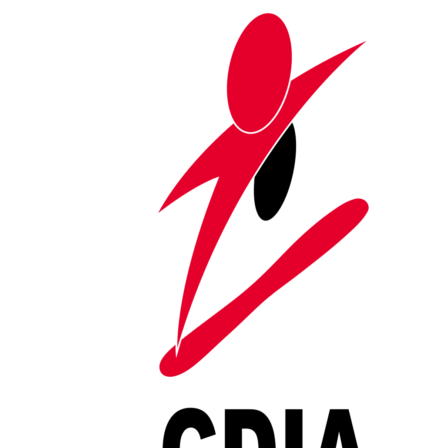
Saltar al contenido
ZOLD_Transparencia
Portada
»
ZOLD_Transparencia
Buscar:
Entradas recientes
Calendario actividades 2026/2027
CDIA impulsa el futuro de los deportes de invierno DPD con
un novedoso programa de becas deportivas
Un noviembre para recordar: Éxitos en la World Cup y
Europa Cup
Stage en Les 2 Alps
Encuentro con el G.E.O. de la Policía Nacional
Categorías
Blog
News
Nota de prensa