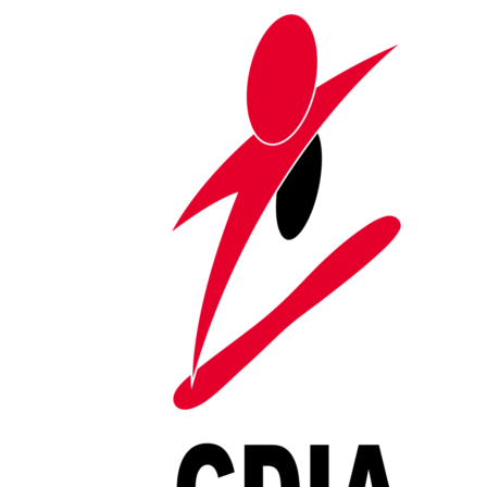
Saltar al contenido
Formigal celebra la gran fiesta
del esquí adaptado con el
Campeonato de España
Portada
»
Formigal celebra la gran fiesta del esquí adaptado con el
Campeonato de España