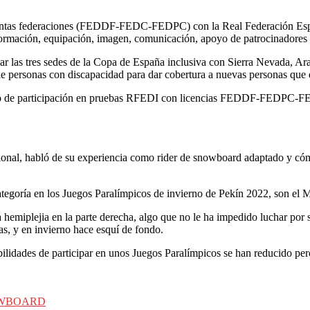
stintas federaciones (FEDDF-FEDC-FEDPC) con la Real Federación Espa
ormación, equipación, imagen, comunicación, apoyo de patrocinadores e 
dar las tres sedes de la Copa de España inclusiva con Sierra Nevada, A
e personas con discapacidad para dar cobertura a nuevas personas que q
bito de participación en pruebas RFEDI con licencias FEDDF-FEDPC-FE
ional, habló de su experiencia como rider de snowboard adaptado y cómo
categoría en los Juegos Paralímpicos de invierno de Pekín 2022, son el
a hemiplejia en la parte derecha, algo que no le ha impedido luchar po
as, y en invierno hace esquí de fondo.
ibilidades de participar en unos Juegos Paralímpicos se han reducido p
WBOARD