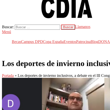
Llamanos
Buscar:
CDIA
Centro de Deportes de Invierno Adaptados
Menú
Becas
Campus DPD
Copa España
Eventos
Patrocina
Blog
DONA
Los deportes de invierno inclu
Portada
»
Los deportes de invierno inclusivos, a debate en el II