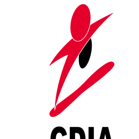
Saltar al contenido
Antonio Andújar, nutricionista
del CDIA, da las claves para
una correcta alimentación
Portada
»
Antonio Andújar, nutricionista del CDIA, da las claves
para una correcta alimentación